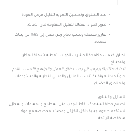
سد الشقوق وتحسين التهوية لتقليل فرص العودة.
تدوير المواد الفعّالة لتقليل المقاومة لدى الآفات.
تقارير مفصّلة ونسب نجاح رش تصل إلى 85% في بيئات
محددة.
نطاق خدمات مكافحة الحشرات الكويت: تغطية شاملة للمكان
والاحتياج
تبدأ خدمتنا بتقييم ميداني يحدد نطاق العمل والبرنامج الأنسب.
نقدم
حلولًا ميدانية وتقنية تناسب المنازل والمباني التجارية والمستودعات
والمناطق الخضراء.
للمنازل والشقق
نصمم خطة تستهدف نقاط الجذب مثل المطابخ والحمامات والمخازن.
نستخدم طعوم جيلية داخل الخزائن ومصائد مخصصة مع مواد
منخفضة الرائحة.