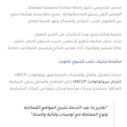
فحص تشخيصي دقيق وخطة معالجة مخصصة لموقعك
الفحص الأولي يسبق الإبادة والوقاية.
نضع خطة زمنية مفصّلة تجمع
بين الطعوم، الرش، الحواجز، والمصائد وفق طبيعة المكان.
متابعة وقائية تمنع عودة الحشرات على المدى الطويل
نحدد جدول متابعة شهري أو فصلي حسب مستوى الخطر. نعتمد
نقاط تفتيش ومؤشرات أداء لقياس النتائج وتحسين الخطة عند الحاجة.
مكافحة حشرات جليب الشيوخ بالكويت
خدمات للمنازل والفلل والمنشآت التجارية وفق بروتوكولات HACCP
التزام ببروتوكولات HACCP
داخل المطابخ والمخازن يحمي السلامة
الغذائية. نستخدم مبيدات مرخّصة وبدائل حيوية في البيئات الحساسة.
“تقارير ما بعد الخدمة تشرح المواقع المُعالجة
ونوع المعاملة مع توصيات وقائية واضحة.”