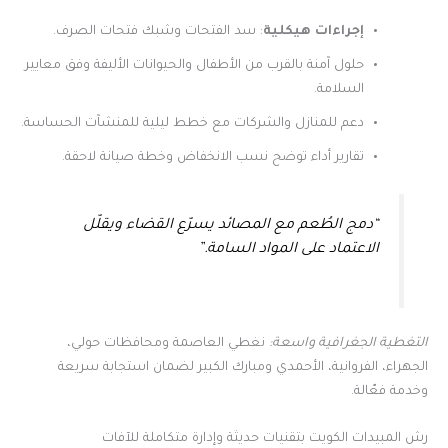
إجراءات هيكلية
: سد الفتحات وشبك فتحات الصرف.
حلول آمنة بالقرب من الأطفال والحيوانات الأليفة وفق معايير
السلامة.
دعم للمنازل والشركات مع خطط ليلية للمنشآت الحساسة.
تقارير أداء توضح نسب الانخفاض وخطة صيانة لاحقة.
“دمج الطُعم مع المصائد يسرّع القضاء ويقلّل
الاعتماد على المواد السامة.”
التغطية الجغرافية واسعة:
نغطي العاصمة ومحافظات حولي،
الجهراء، الفروانية، الأحمدي ومبارك الكبير لضمان استجابة سريعة
وخدمة فعّالة.
رش المبيدات الكويت بتقنيات حديثة وإدارة متكاملة للآفات