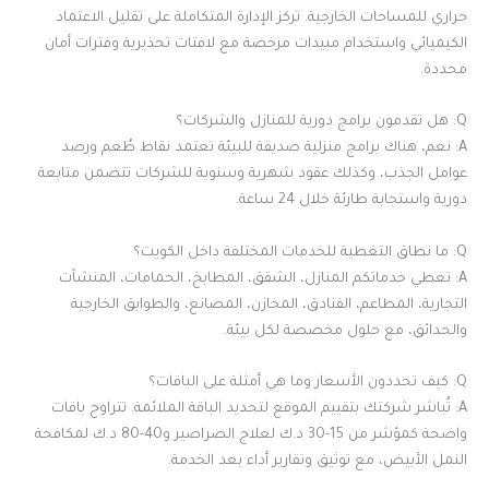
حراري للمساحات الخارجية. تركز الإدارة المتكاملة على تقليل الاعتماد
الكيميائي واستخدام مبيدات مرخصة مع لافتات تحذيرية وفترات أمان
محددة.
Q: هل تقدمون برامج دورية للمنازل والشركات؟
A: نعم، هناك برامج منزلية صديقة للبيئة تعتمد نقاط طُعم ورصد
عوامل الجذب، وكذلك عقود شهرية وسنوية للشركات تتضمن متابعة
دورية واستجابة طارئة خلال 24 ساعة.
Q: ما نطاق التغطية للخدمات المختلفة داخل الكويت؟
A: تغطي خدماتكم المنازل، الشقق، المطابخ، الحمامات، المنشآت
التجارية، المطاعم، الفنادق، المخازن، المصانع، والطوابق الخارجية
والحدائق، مع حلول مخصصة لكل بيئة.
Q: كيف تحددون الأسعار وما هي أمثلة على الباقات؟
A: تُباشر شركتك بتقييم الموقع لتحديد الباقة الملائمة. تتراوح باقات
واضحة كمؤشر من 15-30 د.ك لعلاج الصراصير و40-80 د.ك لمكافحة
النمل الأبيض، مع توثيق وتقارير أداء بعد الخدمة.