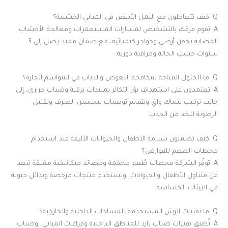
Q: كيف تتعاملون مع النمل الأبيض في المباني الخشبية؟
A: تقوم فرقك بالتشخيص لمسارات المستعمرات ومعالجة الأخشاب
المصابة بحقن أرضي وحواجز كيميائية، مع ضمان ممتد يصل إلى 3
سنوات حسب الحالة ومراقبة دورية.
Q: ما الحلول المتاحة لمكافحة البعوض والذباب في المواسم الحارة؟
A: تعتمدون على استهداف بؤر التكاثر بمبيدات يرقية وضباب حراري، إلى
جانب تركيب شباك واقٍ وتقديم توصيات لتحسين الصرف وتقليل
الرطوبة للحد من الجذب.
Q: كيف تضمنون سلامة الأطفال والحيوانات الأليفة عند استخدام
محطات الطعم للقوارض؟
A: توفّر الشركة محطات طُعم محكمة ومصائد ميكانيكية مغلقة تبعد
عن متناول الأطفال والحيوانات، وتستخدم منتجات مرخصة وبدائل حيوية
في البيئات الحساسة.
Q: ما تقنيات الرش المستخدمة للمساحات الداخلية والخارجية؟
A: تُطبق تقنيات ضباب بارد للمناطق الداخلية وفراغات المباني، وضباب