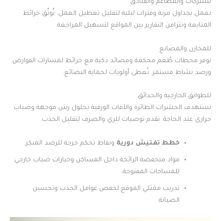
للشركات والمطاعم والفنادق
نعمل بجداول مرنة وفترات ليلية لتقليل تعطيل العمل. تُوثّق خرائط
المتابعة وتتزامن التقارير بين المواقع لتسهيل المراجعة.
للمخازن والمصانع
نوفر محطات طُعم محكمة ومصائد ذكية مع خرائط لمسارات القوارض
ورصد نشاط مستمر. تُعطى أولويات لحماية البضائع.
للطوابق الخارجية والحدائق
نستهدف الحشرات الطائرة والآفات الورقية بحلول رش موجهة وضباب
حراري عند الحاجة. نقدم توصيات للري والصرف لتقليل الجذب.
خطط تفتيش دورية
ونقاط تحكم حرجة للرصد المبكر.
مواد منخفضة الرائحة داخل المساكن وخيارات ضباب خارجي
للمساحات المفتوحة.
تدريب ممثلي الموقع لخفض عوامل الجذب وتحسين
الصيانة.