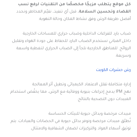
كل موقع يتطلب مزيجًا مخصصًا من التقنيات لرفع نسب
القضاء وتحسين السلامة.
قبل أي تنفيذ، نقيّم المخاطر ونحدد
أفضل طريقة الرش وفق نشاط المكان وحالة التهوية.
ضباب بارد للفراغات الداخلية وضباب حراري للمساحات الخارجية
داخل المباني
نستخدم الضباب البارد للحفاظ على جودة الهواء وتقليل
الروائح. للمناطق الخارجية نلجأ إلى الضباب الحراري لتغطية واسعة
وسريعة.
رش حشرات الكويت
إدارة متكاملة تقلل الاعتماد الكيميائي وتطيل أثر المعالجة
نهج IPM يدمج إجراءات بنيوية ووقائية مع الرش، مما يخفّض استخدام
المبيدات دون التضحية بالنتائج.
مبيدات مرخصة وبدائل حيوية للبيئات الحساسة
نُطبّق مبيدات مرخصة ونوفر بدائل حيوية في الحضانات والعيادات. يتم
توثيق أسماء المواد والتركيزات لضمان الشفافية والامتثال.