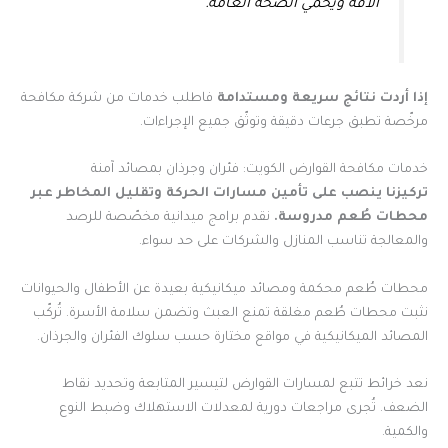
الآفة ويحمي الصحة العامة.”
إذا أردت نتائج سريعة ومستدامة
فاطلب خدمات من شركة مكافحة
مرخّصة تطبق جرعات دقيقة وتوثّق جميع الإجراءات.
خدمات مكافحة القوارض الكويت: فئران وجرذان بمصائد آمنة
تركيزنا ينصب على تأمين مسارات الحركة وتقليل المخاطر عبر
محطات طُعم مدروسة.
نقدم برامج ميدانية مخصّصة للرصد
والمعالجة تناسب المنازل والشركات على حد سواء.
محطات طُعم محكمة ومصائد ميكانيكية بعيدة عن الأطفال والحيوانات
نثبت محطات طُعم مغلقة تمنع العبث وتضمن سلامة الأسرة. تُركّب
المصائد الميكانيكية في مواقع مختارة حسب سلوك الفئران والجرذان.
نعد خرائط تتبع لمسارات القوارض لتيسير المتابعة وتحديد نقاط
الضعف. تُجرى مراجعات دورية لمعدلات الاستهلاك وضبط النوع
والكمية.