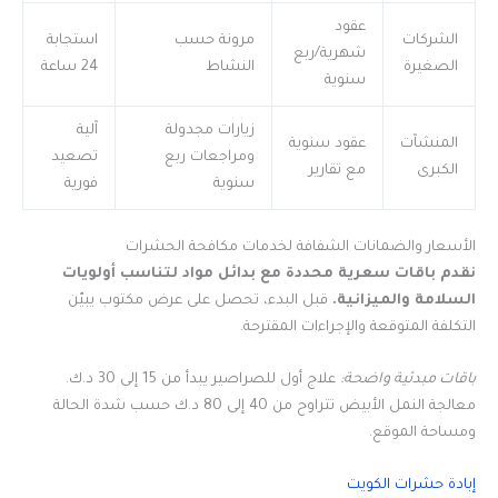
عقود
الشركات
مرونة حسب
استجابة
شهرية/ربع
الصغيرة
النشاط
24 ساعة
سنوية
زيارات مجدولة
آلية
المنشآت
عقود سنوية
ومراجعات ربع
تصعيد
الكبرى
مع تقارير
سنوية
فورية
الأسعار والضمانات الشفافة لخدمات مكافحة الحشرات
نقدم باقات سعرية محددة مع بدائل مواد لتناسب أولويات
السلامة والميزانية.
قبل البدء، تحصل على عرض مكتوب يبيّن
التكلفة المتوقعة والإجراءات المقترحة.
باقات مبدئية واضحة:
علاج أول للصراصير يبدأ من 15 إلى 30 د.ك.
معالجة النمل الأبيض تتراوح من 40 إلى 80 د.ك حسب شدة الحالة
ومساحة الموقع.
إبادة حشرات الكويت