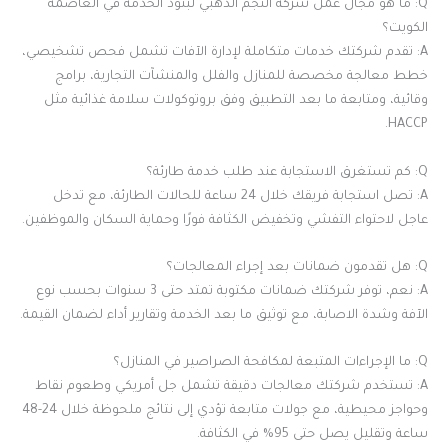
Q: ما هو مجال عمل شركة النجم الذهبي لبنود الخدمة في العاصمة
الكويت؟
A: تقدم شركتك خدمات متكاملة لإدارة الآفات تشمل فحص تشخيصي،
خطط معالجة مخصصة للمنازل والفلل والمنشآت التجارية، برامج
وقائية، ومتابعة ما بعد التطبيق وفق بروتوكولات سلامة غذائية مثل
HACCP.
Q: كم تستغرق الاستجابة عند طلب خدمة طارئة؟
A: تصل استجابة فريقك خلال 24 ساعة للحالات الطارئة، مع تدخل
عاجل لاحتواء التفشي وتخفيض الكثافة فورًا وحماية السكان والموظفين.
Q: هل تقدمون ضمانات بعد إجراء المعالجات؟
A: نعم، توفر شركتك ضمانات مكتوبة تمتد حتى 3 سنوات بحسب نوع
الآفة وشدة الاصابة، مع توثيق ما بعد الخدمة وتقارير أداء لضمان القيمة.
Q: ما الإجراءات المتبعة لمكافحة الصراصير في المنازل؟
A: تستخدم شركتك معالجات دقيقة تشمل جل أمريكي وطعوم نقاط
وحواجز محيطية، مع جولات متابعة تؤدي إلى نتائج ملحوظة خلال 24-48
ساعة وتقليل يصل حتى 95% في الكثافة.