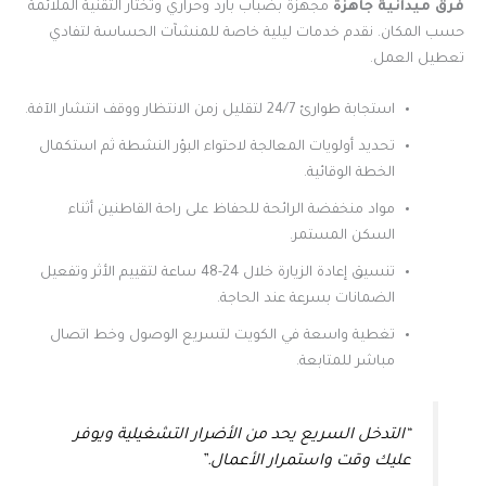
فرق ميدانية جاهزة
مجهزة بضباب بارد وحراري وتختار التقنية الملائمة
حسب المكان. نقدم خدمات ليلية خاصة للمنشآت الحساسة لتفادي
تعطيل العمل.
استجابة طوارئ 24/7 لتقليل زمن الانتظار ووقف انتشار الآفة.
تحديد أولويات المعالجة لاحتواء البؤر النشطة ثم استكمال
الخطة الوقائية.
مواد منخفضة الرائحة للحفاظ على راحة القاطنين أثناء
السكن المستمر.
تنسيق إعادة الزيارة خلال 24-48 ساعة لتقييم الأثر وتفعيل
الضمانات بسرعة عند الحاجة.
تغطية واسعة في الكويت لتسريع الوصول وخط اتصال
مباشر للمتابعة.
“التدخل السريع يحد من الأضرار التشغيلية ويوفر
عليك وقت واستمرار الأعمال.”