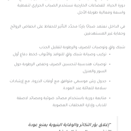
دورة الحياة. للفضاءات الخارجية نستخدم الضباب الحراري لتغطية
واسعة وفعالية طويلة الأجل.
في الداخل نعتمد ضبابًا باردًا محدّد التأثير للحفاظ على انخفاض الروائح
وحماية غير المستهدفين.
شبك واقٍ وتوصيات للصرف والرطوبة لتقليل الجذب
تركيب وصيانة شبك واقٍ للنوافذ والأبواب كخط دفاع أول.
توصيات هندسية لتحسين الصرف وخفض الرطوبة حول
السور والمنزل.
جدول رش موسمي متوافق مع أوقات الذروة، مع إرشادات
سلامة للعائلة عند العودة.
متابعة دورية باستخدام مصائد ضوئية ومصائد لاصقة
للذباب وإدارة المخلفات العضوية.
“إغلاق بؤر التكاثر والوقاية البنيوية يمنع عودة