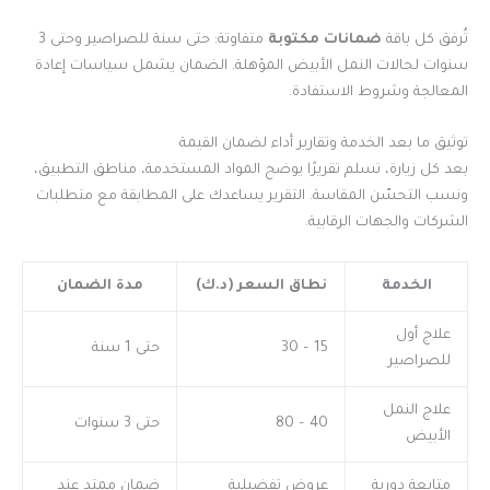
تُرفق كل باقة
ضمانات مكتوبة
متفاوتة: حتى سنة للصراصير وحتى 3
سنوات لحالات النمل الأبيض المؤهلة. الضمان يشمل سياسات إعادة
المعالجة وشروط الاستفادة.
توثيق ما بعد الخدمة وتقارير أداء لضمان القيمة
بعد كل زيارة، تسلم تقريرًا يوضح المواد المستخدمة، مناطق التطبيق،
ونسب التحسّن المقاسة. التقرير يساعدك على المطابقة مع متطلبات
الشركات والجهات الرقابية.
الخدمة
نطاق السعر (د.ك)
مدة الضمان
علاج أول
15 – 30
حتى 1 سنة
للصراصير
علاج النمل
40 – 80
حتى 3 سنوات
الأبيض
متابعة دورية
عروض تفضيلية
ضمان ممتد عند