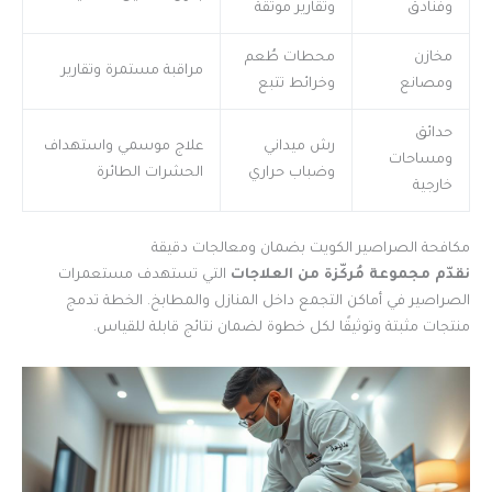
وفنادق
وتقارير موثقة
مخازن
محطات طُعم
مراقبة مستمرة وتقارير
ومصانع
وخرائط تتبع
حدائق
رش ميداني
علاج موسمي واستهداف
ومساحات
وضباب حراري
الحشرات الطائرة
خارجية
مكافحة الصراصير الكويت بضمان ومعالجات دقيقة
نقدّم مجموعة مُركّزة من العلاجات
التي تستهدف مستعمرات
الصراصير في أماكن التجمع داخل المنازل والمطابخ. الخطة تدمج
منتجات مثبتة وتوثيقًا لكل خطوة لضمان نتائج قابلة للقياس.