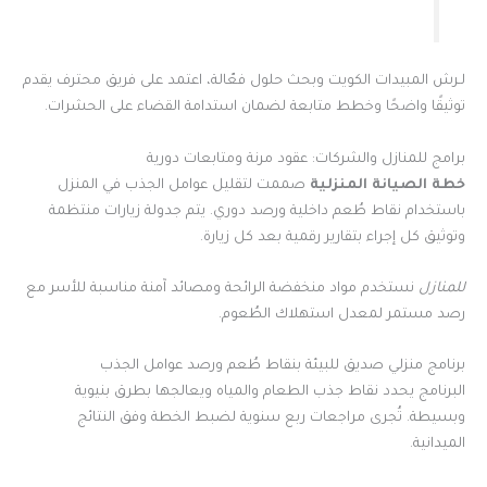
لـرش المبيدات الكويت وبحث حلول فعّالة، اعتمد على فريق محترف يقدم
توثيقًا واضحًا وخطط متابعة لضمان استدامة القضاء على الحشرات.
برامج للمنازل والشركات: عقود مرنة ومتابعات دورية
خطة الصيانة المنزلية
صممت لتقليل عوامل الجذب في المنزل
باستخدام نقاط طُعم داخلية ورصد دوري. يتم جدولة زيارات منتظمة
وتوثيق كل إجراء بتقارير رقمية بعد كل زيارة.
للمنازل
نستخدم مواد منخفضة الرائحة ومصائد آمنة مناسبة للأسر مع
رصد مستمر لمعدل استهلاك الطُعوم.
برنامج منزلي صديق للبيئة بنقاط طُعم ورصد عوامل الجذب
البرنامج يحدد نقاط جذب الطعام والمياه ويعالجها بطرق بنيوية
وبسيطة. تُجرى مراجعات ربع سنوية لضبط الخطة وفق النتائج
الميدانية.