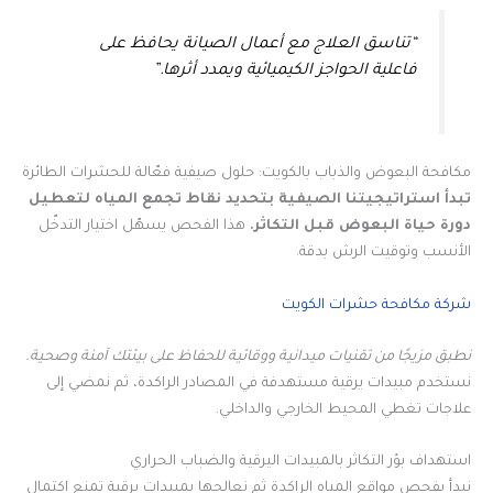
“تناسق العلاج مع أعمال الصيانة يحافظ على
فاعلية الحواجز الكيميائية ويمدد أثرها.”
مكافحة البعوض والذباب بالكويت: حلول صيفية فعّالة للحشرات الطائرة
تبدأ استراتيجيتنا الصيفية بتحديد نقاط تجمع المياه لتعطيل
دورة حياة البعوض قبل التكاثر.
هذا الفحص يسهّل اختيار التدخّل
الأنسب وتوقيت الرش بدقة.
شركة مكافحة حشرات الكويت
نطبق مزيجًا من تقنيات ميدانية ووقائية للحفاظ على بيئتك آمنة وصحية.
نستخدم مبيدات يرقية مستهدفة في المصادر الراكدة، ثم نمضي إلى
علاجات تغطي المحيط الخارجي والداخلي.
استهداف بؤر التكاثر بالمبيدات اليرقية والضباب الحراري
نبدأ بفحص مواقع المياه الراكدة ثم نعالجها بمبيدات يرقية تمنع اكتمال