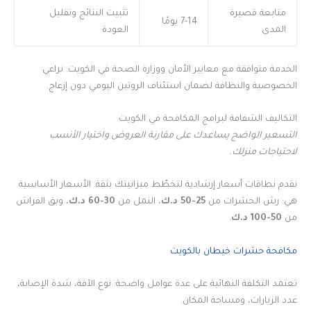
متابعة قصيرة
تثبيت النتائج وتقليل
7-14 يومًا
المدى
العودة
الخدمة متوافقة مع معايير الأمان ووزارة الصحة في الكويت. نراعي
الخصوصية والنظافة لضمان استئناف الروتين اليومي دون إزعاج.
التكاليف الشفافة لبرامج المكافحة في الكويت
التسعير الواضح يساعدك على مقارنة العروض واختيار الأنسب
لاحتياجات منزلك.
نقدم نطاقات أسعار إرشادية لتخطّط ميزانيتك بثقة. الأسعار الأساسية
هي: رش الحشرات من
25-50 د.ك
، النمل من
30-60 د.ك
، وبق الفراش
من
50-100 د.ك
.
مكافحة حشرات خيطان بالكويت
تعتمد التكلفة النهائية على عدة عوامل واضحة: نوع الآفة، شدة الإصابة،
عدد الزيارات، ومساحة المكان.