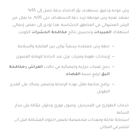
رش موجه ودقيق يستهدف بؤر الاختباء بدقة تصل إلى 95%
نعتمد تقنية رش موجهة تزيد دقة الاستهداف حتى 95%، ما يقلل من
الرش العشوائي في المناطق الحسّاسة. هذا يؤدي إلى خفض إجمالي
استهلاك
المبيدات
وتحسين نتائج
مكافحة الحشرات
الكويت.
خطة رش معتمدة رسمياً توازن بين الفاعلية والسلامة.
إرشادات تهوية وفترات عزل عند الحاجة للوقاية القصوى.
دمج تقنيات حرارية وكيميائية في حالات
الفراش
و
مكافحة
البق
لرفع نسبة
القضاء
.
برامج متابعة تقلل عودة الإصابة وتضمن رضاك على المدى
الطويل.
خدمات الطوارئ في الفحيحيل: وصول فوري وحلول فعّالة على مدار
الساعة
استجابة عاجلة ومعدات متخصصة تضمن احتواء المشكلة قبل أن
تنتشر في المكان.