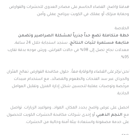
هدفنا واضح:
القضاء الحاسم على مصادر العدوى للحشرات والقوارض
وحماية منزلك أو عملك في الكويت ببرنامج عملي وآمن.
الخلاصة
خطة متكاملة تضع حداً جذرياً لمشكلة الصراصير وتضمن
متابعة مستمرة لثبات النتائج.
ستجد استجابة خلال 24 ساعة،
معدلات نجاح تصل إلى 98% في حالات الفراش، ورش موجه بدقة تقارب
95%.
نحن نركز على القضاء والوقاية معاً.
حلول مكافحة القوارض تعالج الفئران
والجرذان عبر سد الفتحات والطعوم والمصائد، مع استخدام مبيدات
مرخّصة وتوصيات عملية لتحسين شكل إدارة المنزل وتقليل العوامل
الجاذبة.
احصل على عرض واضح يحدد المكان، المواد، ومواعيد الزيارات. تواصل
مع
النجم الذهبي
أو إحدى شركات مكافحة الحشرات الكويت للحصول
على خدمة مضمونة واستعادة بيئة آمنة وخالية من الحشرات.