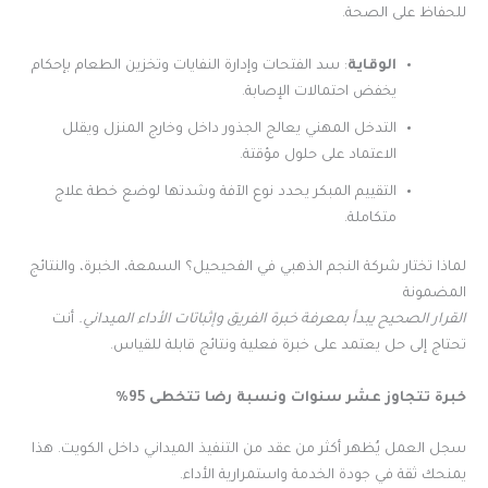
للحفاظ على الصحة.
الوقاية
: سد الفتحات وإدارة النفايات وتخزين الطعام بإحكام
يخفض احتمالات الإصابة.
التدخل المهني يعالج الجذور داخل وخارج المنزل ويقلل
الاعتماد على حلول مؤقتة.
التقييم المبكر يحدد نوع الآفة وشدتها لوضع خطة علاج
متكاملة.
لماذا تختار شركة النجم الذهبي في الفحيحيل؟ السمعة، الخبرة، والنتائج
المضمونة
القرار الصحيح يبدأ بمعرفة خبرة الفريق وإثباتات الأداء الميداني.
أنت
تحتاج إلى حل يعتمد على خبرة فعلية ونتائج قابلة للقياس.
خبرة تتجاوز عشر سنوات ونسبة رضا تتخطى 95%
سجل العمل يُظهر أكثر من عقد من التنفيذ الميداني داخل الكويت. هذا
يمنحك ثقة في جودة الخدمة واستمرارية الأداء.