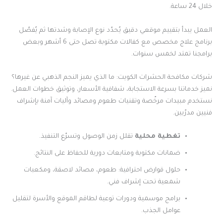
خلال 24 ساعة.
العمل يبدأ بتقييم موقعي دقيق يُحدّد نوع الإصابة وشدتها ثم يُفصّل
برنامج علاج مخصص مع كفالات مكتوبة تصل حتى 6 أشهر وبعض
برامجنا تمتد لخمس سنوات.
شركات مكافحة الحشرات الكويت: ما الذي يميز النجم الذهبي عن غيرها؟
نميز خدماتنا بسرعة الاستجابة، شفافية الأسعار، وتوثيق خطوات العمل.
نستخدم مبيدات مرخّصة وتقنيات طعوم ومصائد وآليات آمنة بإشراف
فنيين مدرّبين.
تغطية محلية
تقلل زمن الوصول وتسرّع التنفيذ.
ضمانات مكتوبة ومتابعات دورية للحفاظ على النتائج.
حلول قوارض احترافية: طعوم، مصائد لاصقة، ومكعبات
شمعية تحت إشراف فني.
برامج موسمية ودورات توعية لطاقم الموقع والأسرة لتقليل
عوامل الجذب.