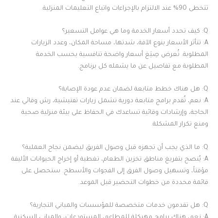
تتخطى 90% عند الالتزام بالإجراءات واتباع التعليمات المنزلية.
Q: كيف تحدد أسعار الخدمة وما هي عوامل التسعير؟
A: تتأثر الأسعار بنوع الآفة، شدتها، مساحة المكان، وعدد الزيارات
المطلوبة. تُعرض صِيَغ أسعار واضحة تنافسية بحسب الخدمة
المطلوبة مع تفاصيل عن ما يشمله كل برنامج.
Q: هل هناك خطط متابعة لضمان عدم عودة الإصابة؟
A: نعم، تُقدم برامج متابعة دورية تشمل زيارات تفتيشية، رش وقائي عند
الحاجة، وإرشادات وقائية تساعدك في الحفاظ على بيئة منزلية صحية
ومنع تكرار المشكلة.
Q: ما الذي يجب أن تجهزه قبل وصول الفريق ليضمن نجاح العملية؟
A: يُنصح بتفريغ مناطق تخزين الطعام، تغطية أو إخراج الحيوانات الأليفة
مؤقتاً، وتسهيل وصول الفرق إلى الفجوات والأسطح. ستحصل على
قائمة محددة من خطوات التحضير قبل الموعد.
Q: هل تقدمون خدمات متخصصة للمؤسسات والمباني التجارية؟
A: نعم، هناك برامج مهيكلة للمطاعم، المستودعات، والمباني السكنية