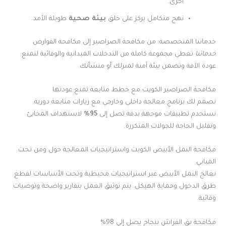
أخرى.
نهج متكامل يركز على خلق
بيئة صحية
طويلة الأمد.
خدماتنا المتخصصة: من مكافحة الصراصير إلى مكافحة القوارض
خدماتنا
تغطي مجموعة كاملة من التدخلات الميدانية والوقائية لتمنع
عودة الآفة وتضمن بيئة آمنة لمنزلك أو منشأتك.
مكافحة الصراصير الكويت مع خطط متابعة تمنع عودتها
نصمم لك برنامج معالجة داخلي وخارجي مع زيارات متابعة دورية.
نستخدم تطبيقات موجهة بدقة تصل إلى
95%
لاستهداف المخابئ
وتقليل الحاجة للجولات المتكررة.
مكافحة النمل الأبيض الكويت واستراتيجيات المعالجة حول ومن تحت
المباني
نعالج النمل الأبيض عبر استراتيجيات محيطية وتحت الأساسات لقطع
طرق الدخول وحماية الهيكل. يتم توثيق العمل بتقارير واضحة وتوصيات
وقائية.
مكافحة بق الفراش بنجاح يصل إلى 98%