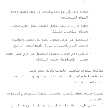
نوضح كيف يؤثر نوع الآفة وشدتها في وقت التنفيذ وحجم
المواد
المستخدمة.
نقترح خيارات تناسب المنازل الكويت: شقق، فلل، محلات
ومخازن بمقاسات مختلفة.
ستحصل على عرض مكتوب يحدد بنود العمل ومواعيده
وأسعار الحزم والضمانات حتى
6 أشهر
لبعض البرامج.
نناقش دمج خدمات متعددة للحصول على حزم أفضل قيمة
وضمان
القضاء
على مصدر المشكلة.
مكافحة حشرات الفحيحيل بالكويت شركة النجم الذهبي
خدمة محلية مضمونة
توفر استجابة سريعة وفِرَق مدرّبة تستهدف
مصدر المشكلة بدقة.
تغطية محلية دقيقة للفحيحيل وخدمات مكفولة لجميع أنواع الحشرات
والقوارض
أنت تحصل على تغطية محلية تقلل زمن الوصول وتسرّع بدء العلاج