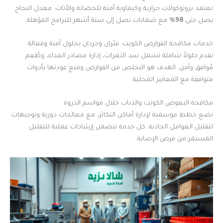
نعتمد بروتوكولات حرارية وكيماوية آمنة للحضانة والأثاث. معدل النجاح
يصل حتى
98%
مع ضمانات تصل إلى ستة أشهر للبرامج المؤهلة.
خدمات مكافحة القوارض الكويت: فئران وجرذان بحلول آمنة وفعالة
نقدم حلولاً شاملة تشمل سد الثغرات، إدارة مصادر الغذاء، وطُعم
مُوافق وآمن. الهدف هو التخلص من القوارض ومنع عودتها بأدوات
متوافقة مع المعايير المحلية.
مكافحة البعوض الكويت والذباب خلال مواسم الذروة
نضع خطط موسمية لإدارة أماكن التكاثر، مع معالجات دورية وتوجيهات
لتقليل العوامل الجاذبة. كل خدمة تتضمن إرشادات عملية للتقليل
المستمر من فرص الإصابة.