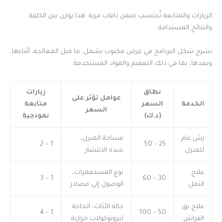
الزيارات والمتابعة تُحتسب ضمن باقات مرنة. هذا يوازن بين الكلفة
والنتائج المستدامة.
نشرح شكل البرنامج في عرض مكتوب يشمل: ما قبل المعالجة، أثناءها،
وبعدها، بما في ذلك التعقيم والمواد المستخدمة.
نطاق
زيارات
عوامل تؤثر على
الخدمة
السعر
متابعة
السعر
(د.ك)
نموذجية
رش عام
مساحة المنزل،
1 – 2
25 – 50
للمنزل
شدة الانتشار
علاج
نوع المستعمرات،
1 – 3
30 – 60
النمل
الوصول إلى مصادر
علاج بق
حالة الأثاث، الحاجة
1 – 4
50 – 100
الفراش
لبروتوكولات حرارية