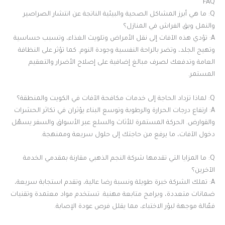
FAQ
Q: ما هي أبرز المشاكل الصحية والبيئية الناتجة عن انتشار الصراصير
والنمل وبق الفراش في المنازل؟
A: تؤدي هذه الآفات إلى نقل الأمراض وتلويث الغذاء، وتسبب حساسية
وتهيج الجلد، وتضر بالراحة النفسية وجودة النوم. كما تؤثر على النظافة
العامة وتدفعك لصرف مبالغ إضافية على إصلاح الأضرار والتعقيم
المستمر.
Q: لماذا تزداد الحاجة إلى خدمات مكافحة الآفات في الكويت والمنطقة؟
A: ارتفاع درجات الحرارة والرطوبة وتوسع البناء يؤثران في تكاثر الحشرات
والقوارض. الحركة المستمرة للأثاث والسلع عبر الأسواق والسفر يسهّل
دخول الآفات، ما يرفع من حاجتك إلى حلول سريعة وممنهجة.
Q: ما المزايا التي تقدمها شركة النجم الذهبي مقارنة بمقدمي الخدمة
الآخرين؟
A: تملك الشركة خبرة طويلة ونسبة رضا عالية، وتقدم استجابة سريعة،
ضمانات متعددة، وبرامج متابعة مهنية. تستخدم مواد معتمدة وتقنيات
فعّالة موجهة لبؤر الاختباء، مما يقلل فرص عودة الإصابة.