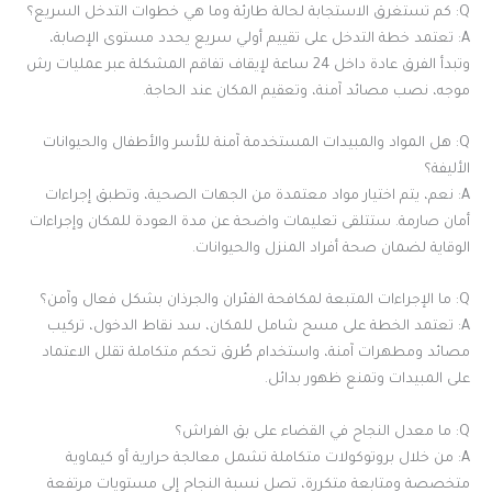
Q: كم تستغرق الاستجابة لحالة طارئة وما هي خطوات التدخل السريع؟
A: تعتمد خطة التدخل على تقييم أولي سريع يحدد مستوى الإصابة،
وتبدأ الفرق عادة داخل 24 ساعة لإيقاف تفاقم المشكلة عبر عمليات رش
موجه، نصب مصائد آمنة، وتعقيم المكان عند الحاجة.
Q: هل المواد والمبيدات المستخدمة آمنة للأسر والأطفال والحيوانات
الأليفة؟
A: نعم، يتم اختيار مواد معتمدة من الجهات الصحية، وتطبق إجراءات
أمان صارمة. ستتلقى تعليمات واضحة عن مدة العودة للمكان وإجراءات
الوقاية لضمان صحة أفراد المنزل والحيوانات.
Q: ما الإجراءات المتبعة لمكافحة الفئران والجرذان بشكل فعال وآمن؟
A: تعتمد الخطة على مسح شامل للمكان، سد نقاط الدخول، تركيب
مصائد ومطهرات آمنة، واستخدام طُرق تحكم متكاملة تقلل الاعتماد
على المبيدات وتمنع ظهور بدائل.
Q: ما معدل النجاح في القضاء على بق الفراش؟
A: من خلال بروتوكولات متكاملة تشمل معالجة حرارية أو كيماوية
متخصصة ومتابعة متكررة، تصل نسبة النجاح إلى مستويات مرتفعة