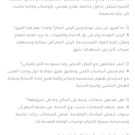
الكبيرة تشمل جداول متابعة، تقارير تفتيش، وتوصيات وقائية تناسب
كل بيئة تشغيلية.
Q: ما الفرق بين رش موجه وبين الرش العام؟ ولماذا يهم هذا الفرق؟
A: الرش الموجه يركز على بؤر الاختباء والممرات، ما يزيد كفاءة العلاج
ويقلل كمية المواد المستخدمة. الرش العام أقل فعالية ويستهلك
مبيدات أكثر دون استهداف دقيق.
Q: كيف تتعاملون مع النمل الأبيض وما يستوجبه الأمر للمباني؟
A: يتم فحص أساسات المبنى وتطبيق طرق معالجة حول وتحت المبنى،
مع استخدام طعوم متخصصة وحواجز واقية لمنع إعادة الاصابة وحماية
الهيكل الخشبي والبنية التحتية.
Q: هل تقدمون ضمانات زمنية على النتائج وما هي شروطها؟
A: نعم، تختلف الضمانات حسب نوع الخدمة، من بضعة أشهر إلى
سنوات لبعض العلاجات المتقدمة. تغطي الضمانات زيارات متابعة
وتصحيحية بشرط الالتزام بتوصيات الوقاية المقدمة لك.