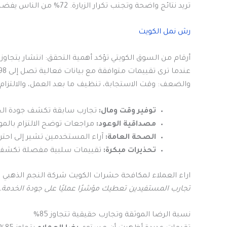
تريد نتائج واضحة وتجنب تكرار الزيارة. 72% من الناس يفضلون شركات متخصصة، و87% يبحثون عن حلول صديقة للبيئة.
رش نمل الكويت
أرقام من السوق الكويتي تؤكد أهمية التحقق: انتشار يتجاوز 60%-90%
والضعف: وقت الاستجابة، تنظيف ما بعد العمل، والالتزام
توفير وقت ومال:
تجارب سابقة تكشف جودة الخ
مصداقية الوعود:
مراجعات توضح الالتزام بالموا
الصحة العامة:
آراء المستخدمين تشير إلى احترام
تحذيرات مبكرة:
تقييمات سلبية مفصلة تكشف أ
اراء العملاء لمكافحة حشرات الكويت شركة النجم الذهبي
تجارب المستفيدين تعطيك مؤشرًا عمليًا على جودة الخدمة.
نسبة الرضا الموثقة وتجارب حقيقية تتجاوز 85%