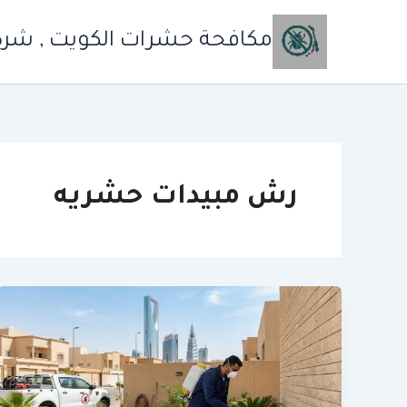
خطي
لى
مكافحة حشرات الكويت , شركة
لمحتوى
رش مبيدات حشريه