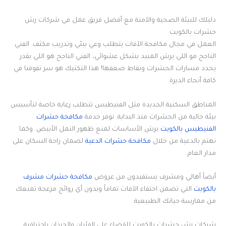
دليلك للبيئة الصحية والآمنة مع أفضل فريق عمل في شركات رش
حشرات بالكويت
العمل في مجال مكافحة الآفات يتطلب وعي بيئي وتدريب مكثف. الفني
الناجح مو اللي يرش المبيد بشكل عشوائي، الفني الناجح هو اللي يقدر
يحدد مسارات الحشرات ونقاط ضعفها! هذا التكتيك هو سر تفوقنا في
كافة أنحاء الديرة.
المناطق السكنية الجديدة مثل الفنيطيس تتطلب رعاية خاصة لتأسيس
بيئة خالية من الحشرات منذ البداية. نوفر خدمة
مكافحة حشرات
الفنيطيس بالكويت
برش الأساسات لمنع ظهور النمل الأبيض. وكما
نهتم بالدعية من خلال
مكافحة حشرات الدعية
لضمان راحة السكان على
مدار العام.
أيضاً أهالي ومشرف يستفيدون من عروض
مكافحة حشرات مشرف
بالكويت
التي تضمن اختفاء الآفات تماماً وبدون أي روائح مزعجة تمنعك
من ممارسة حياتك الطبيعية.
شركات رش حشرات بالكويت للقضاء على الفئران والجرذان باحترافية