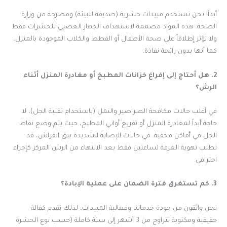
أبداً! نحن نستخدم مبيدات حشرية (صديقة للبيئة) ومصرحة من وزارة
الصحة. هذه المواد مصممة لاستهداف الجهاز العصبي للحشرات فقط
ولا تؤثر إطلاقاً على صحة الأطفال أو القطط والكلاب الموجودة بالمنزل،
كما أنها بدون رائحة نفاذة.
2. هل أحتاج إلى إفراغ خزانات المطبخ أو مغادرة المنزل أثناء
الرش؟
في أغلب حالات مكافحة الصراصير والنمل (باستخدام تقنية الجل)، لا
حاجة أبداً لمغادرة المنزل أو تفريغ أواني المطبخ، حيث يتم وضع نقاط
الجل في أماكن مخفية. في حالات الإصابة الشديدة ببق الفراش، قد
نطلب تهوية الغرفة لساعتين فقط بعد الانتهاء من الرش المركز كإجراء
احترافي.
3. كم تستغرق فترة الضمان على عملية الإبادة؟
نحن واثقون من جودة خدماتنا وفعالية المبيدات، لذلك نقدم كفالة
حقيقية ومكتوبة تتراوح من 3 أشهر إلى سنة كاملة (حسب نوع الحشرة