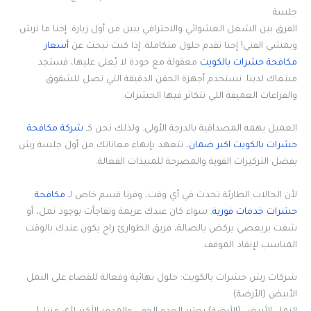
جلسة
الفرق بين الشغل العشوائي والاحترافي يبين من أول زيارة. إحنا ما نرش
ويمشي الفني! إحنا نقدم حلول متكاملة. إذا كنت تبحث عن
أسعار
مكافحة حشرات بالكويت
معقولة مع جودة لا يُعلى عليها، فستجد
مبتغاك لدينا. نستخدم أجهزة الحقن الدقيقة التي تصل للشقوق
والفراغات العميقة اللي تتكاثر فيها الحشرات.
العميل يهمه المصداقية بالدرجة الأولى. ولذلك نحن كـ
شركة مكافحة
حشرات بالكويت اكبر ضمان
، نتعهد بإنهاء معاناتك من أول جلسة رش
بفضل التركيزات القوية والمصرحة للمبيدات الفعالة.
لأن الحالات الطارئة تحدث في أي وقت، وفرنا قسم خاص لـ
مكافحة
حشرات خدمات فورية
. سواء كان عندك عزيمة وتفاجأت بوجود نمل، أو
شفت بريعصي يركض بالصالة، فريق الطوارئ راح يكون عندك بالوقت
المناسب لإنقاذ الموقف.
شركات رش حشرات بالكويت: حلول نهائية وفعالة للقضاء على النمل
الأبيض (الأرضة)