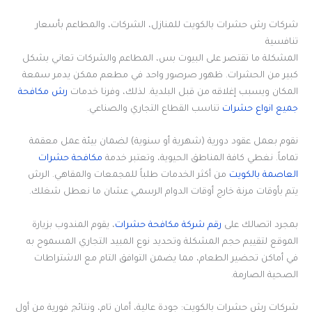
شركات رش حشرات بالكويت للمنازل، الشركات، والمطاعم بأسعار
تنافسية
المشكلة ما تقتصر على البيوت بس، المطاعم والشركات تعاني بشكل
كبير من الحشرات. ظهور صرصور واحد في مطعم ممكن يدمر سمعة
المكان ويسبب إغلاقه من قبل البلدية. لذلك، وفرنا خدمات
رش مكافحة
جميع انواع حشرات
تناسب القطاع التجاري والصناعي.
نقوم بعمل عقود دورية (شهرية أو سنوية) لضمان بيئة عمل معقمة
تماماً. نغطي كافة المناطق الحيوية، وتعتبر خدمة
مكافحة حشرات
العاصمة بالكويت
من أكثر الخدمات طلباً للمجمعات والمقاهي. الرش
يتم بأوقات مرنة خارج أوقات الدوام الرسمي عشان ما نعطل شغلك.
بمجرد اتصالك على
رقم شركة مكافحة حشرات
، يقوم المندوب بزيارة
الموقع لتقييم حجم المشكلة وتحديد نوع المبيد التجاري المسموح به
في أماكن تحضير الطعام، مما يضمن التوافق التام مع الاشتراطات
الصحية الصارمة.
شركات رش حشرات بالكويت: جودة عالية، أمان تام، ونتائج فورية من أول