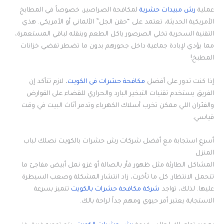
عملية
رش مبيدات حشرية
لمكافحة الصراصير، خصوصاً في المطابخ
الأمريكية الحديثة، تعتمد على “حقن الجل” الألماني أو الأمريكي. هذي
التقنية السحرية تخلي الصرصور ياكل الطعم وينقله لباقي المستعمرة،
مما يؤدي لإبادة جماعية داخل جحورهم بدون ما تضطر تفضي خزانات
المطبخ!
إذا كنت تدور على أفضل
مكافحة حشرات فى الكويت
، لازم تتأكد إن
الفريق يستخدم تقنيات التبخير البارد والحراري للقضاء على القوارض
والفئران اللي ممكن تخرب أسلاك الكهرباء وتدمر أثاث البيت في وقت
قياسي.
أسرع استجابة مع أفضل شركات رش حشرات بالكويت نصلك لباب
المنزل
المشاكل الطارئة مثل ظهور فأر بالصالة أو غزو نمل أبيض مفاجئ ما
تتحمل الانتظار. كل ما تأخرت، زاد انتشار المشكلة وصعب السيطرة
عليها. لذلك، تواجد
شركة مكافحة حشرات بالكويت
تتميز بسرعة
الاستجابة يعتبر أمر حيوي ومهم جداً لراحة بالك.