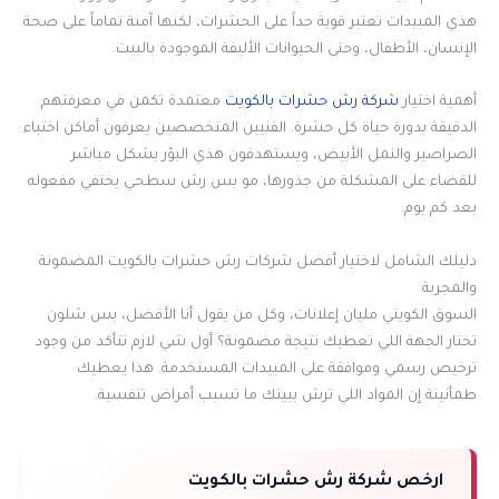
هذي المبيدات تعتبر قوية جداً على الحشرات، لكنها آمنة تماماً على صحة
الإنسان، الأطفال، وحتى الحيوانات الأليفة الموجودة بالبيت.
أهمية اختيار
شركة رش حشرات بالكويت
معتمدة تكمن في معرفتهم
الدقيقة بدورة حياة كل حشرة. الفنيين المتخصصين يعرفون أماكن اختباء
الصراصير والنمل الأبيض، ويستهدفون هذي البؤر بشكل مباشر
للقضاء على المشكلة من جذورها، مو بس رش سطحي يختفي مفعوله
بعد كم يوم.
دليلك الشامل لاختيار أفضل شركات رش حشرات بالكويت المضمونة
والمجربة
السوق الكويتي مليان إعلانات، وكل من يقول أنا الأفضل، بس شلون
تختار الجهة اللي تعطيك نتيجة مضمونة؟ أول شي لازم تتأكد من وجود
ترخيص رسمي وموافقة على المبيدات المستخدمة. هذا يعطيك
طمأنينة إن المواد اللي ترش ببيتك ما تسبب أمراض تنفسية.
ارخص شركة رش حشرات بالكويت