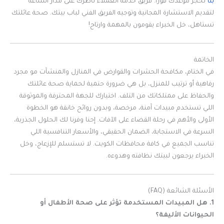
بنا
لحجز موعدك فوراً. فريق خدمة العملاء ناطرك على مدار الساعة
لتقديم الاستشارة المجانية وتوجيه الفريق الفني لباب بيتك. صحة عائلتك
تستاهل، خل الخبراء يقومون بالمهمة وارتاح!
الخاتمة
في الختام، مكافحة الحشرات والقوارض في المنازل والمنشآت مو مجرد
رفاهية أو ترتيب للمنزل، بل هي ضرورة حتمية لحماية صحة عائلتك
والحفاظ على ممتلكاتك من التلف. اختيارك للجهة المحترفة والموثوقة
اللي تستخدم مبيدات آمنة، مرخصة، وبدون روائح خانقة هو الخطوة
الأولى والأهم في رحلة القضاء على الآفات. إحنا وفرنا لك الحلول الجذرية،
السرعة في الاستجابة، الضمان الحقيقي، والأسعار التنافسية اللي
تناسب الجميع في كافة محافظات الكويت. لا تستسلم للإزعاج، وخل
الخبراء يرجعون لبيتك نظافته وهدوءه.
الأسئلة الشائعة (FAQ)
1. هل المبيدات المستخدمة تؤثر على صحة الأطفال أو
الحيوانات الأليفة؟