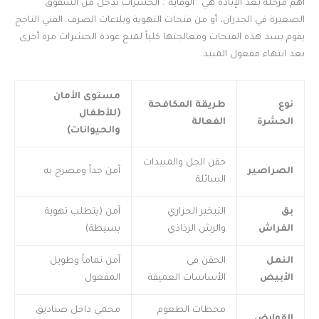
أهم مرحلة بعد الإبادة هي “الوقاية”. الحشرات تدخل من الشقوق
الصغيرة في الجدران، أو من فتحات التهوية وبلاعات الصرف. الفني الناجح
يقوم بسد هذه الفتحات ومعالجتها كلياً لمنع عودة الحشرات مرة أخرى
بعد انتهاء مفعول المبيد.
مستوى الأمان
نوع
طريقة المكافحة
(للأطفال
الحشرة
الفعالة
والحيوانات)
حقن الجل والمبيدات
الصراصير
آمن جداً ومصرح به
السائلة
بق
التبخير الحراري
آمن (يتطلب تهوية
الفراش
والرش الرذاذي
بسيطة)
النمل
الحقن في
آمن تماماً وطويل
الأبيض
الأساسات العميقة
المفعول
محطات الطعوم
محمي داخل صناديق
القوارض