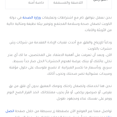
اللاصقة والمسممة
خاصة آمنة
نحن نعمل بتوافق تام مع اشتراطات وتعليمات
وزارة الصحة
في دولة
الكويت لضمان صحة وسلامة المجتمع وتوفير بيئة نظيفة ومثالية خالية
من الأوبئة والآفات.
وداعاً للإزعاج والقلق مع أحدث تقنيات الإبادة المقدمة من شركات رش
حشرات بالكويت
الآن، وبعد أن تعرفت على أهمية الاعتماد على المختصين، ما لك أي عذر
تخلي عائلتك أو بيتك عرضة لهجوم الحشرات! الحل صار جداً بسيط،
سريع، وبأسعار ما تكسر الميزانية. لا تضيع فلوسك على حلول مؤقتة
ومبيدات عشوائية تضر صحتك وتخرب أثاثك.
نحن هنا لخدمتك ولضمان راحتك ونومك العميق بدون أي قلق من بق
يقرص، أو صرصور يركض، أو فأر يخرب ممتلكاتك. اتخذ القرار الصح اليوم
ووفر على نفسك عناء ومجهود طويل.
تواصل معنا عبر الموقع الآن بضغطة زر بسيطة من خلال صفحة
اتصل