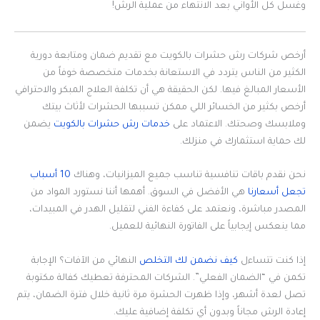
وغسل كل الأواني بعد الانتهاء من عملية الرش!
أرخص شركات رش حشرات بالكويت مع تقديم ضمان ومتابعة دورية
الكثير من الناس يتردد في الاستعانة بخدمات متخصصة خوفاً من
الأسعار المبالغ فيها. لكن الحقيقة هي أن تكلفة العلاج المبكر والاحترافي
أرخص بكثير من الخسائر اللي ممكن تسببها الحشرات لأثاث بيتك
وملابسك وصحتك. الاعتماد على
خدمات رش حشرات بالكويت
يضمن
لك حماية استثمارك في منزلك.
نحن نقدم باقات تنافسية تناسب جميع الميزانيات، وهناك
10 أسباب
تجعل أسعارنا
هي الأفضل في السوق. أهمها أننا نستورد المواد من
المصدر مباشرة، ونعتمد على كفاءة الفني لتقليل الهدر في المبيدات،
مما ينعكس إيجابياً على الفاتورة النهائية للعميل.
إذا كنت تتساءل
كيف نضمن لك التخلص
النهائي من الآفات؟ الإجابة
تكمن في “الضمان الفعلي”. الشركات المحترفة تعطيك كفالة مكتوبة
تصل لعدة أشهر، وإذا ظهرت الحشرة مرة ثانية خلال فترة الضمان، يتم
إعادة الرش مجاناً وبدون أي تكلفة إضافية عليك.