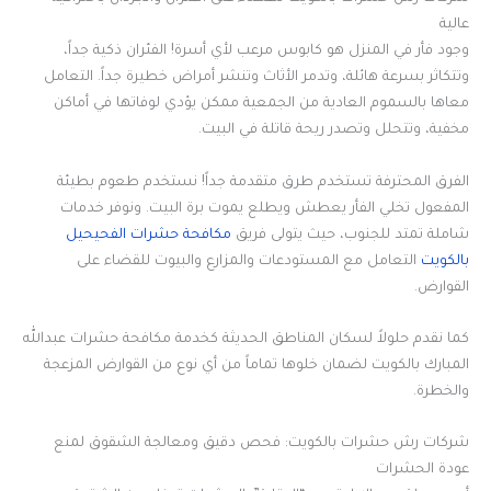
عالية
وجود فأر في المنزل هو كابوس مرعب لأي أسرة! الفئران ذكية جداً،
وتتكاثر بسرعة هائلة، وتدمر الأثاث وتنشر أمراض خطيرة جداً. التعامل
معاها بالسموم العادية من الجمعية ممكن يؤدي لوفاتها في أماكن
مخفية، وتتحلل وتصدر ريحة قاتلة في البيت.
الفرق المحترفة تستخدم طرق متقدمة جداً! نستخدم طعوم بطيئة
المفعول تخلي الفأر يعطش ويطلع يموت برة البيت. ونوفر خدمات
شاملة تمتد للجنوب، حيث يتولى فريق
مكافحة حشرات الفحيحيل
بالكويت
التعامل مع المستودعات والمزارع والبيوت للقضاء على
القوارض.
كما نقدم حلولاً لسكان المناطق الحديثة كخدمة مكافحة حشرات عبدالله
المبارك بالكويت لضمان خلوها تماماً من أي نوع من القوارض المزعجة
والخطرة.
شركات رش حشرات بالكويت: فحص دقيق ومعالجة الشقوق لمنع
عودة الحشرات