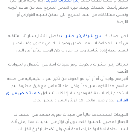
بمجرد تواصلك لطلب خدمة
رش حشرات الكويت
، يتم توجيه فريق فني
مجهز بأحدث المعدات لبيتك. ميزة التدخل السريع تحد من تفاقم الأزمة
وتحمي ممتلكاتك من التلف السريع اللي ممكن تسببه القوارض أو
الأرضة.
نحن نصنف كـ
اسرع شركة رش حشرات
بفضل انتشار سياراتنا المتنقلة
في أغلب المحافظات، مما يضمن وصولنا لك في غضون وقت قصير
لتنفيذ خطة إبادة شاملة وفورية، حتى لو كان الوقت متأخراً في الليل.
شركات رش حشرات بالكويت توفر مبيدات آمنة على الأطفال والحيوانات
الأليفة
أكبر هم يواجه أي أم أو أب هو الخوف من تأثير المواد الكيميائية على صحة
عيالهم. هذا الخوف مبرر جداً. ولكن، عند التعامل مع فرق محترفة، يتم
استخدام تركيبات دقيقة ومدروسة. إذا كنت تتساءل
كيف تتخلص من بق
الفراش
بدون ضرر، فالحل هو الرش الآمن والتبخير الجاف.
المبيدات المستخدمة حالياً هي مبيدات حيوية، تعتمد على استهداف
الجهاز العصبي للحشرة فقط دون أن تؤثر على الثدييات. هذا يعني أنك
لست بحاجة لمغادرة منزلك لعدة أيام، ولن تضطر لإفراغ الخزانات