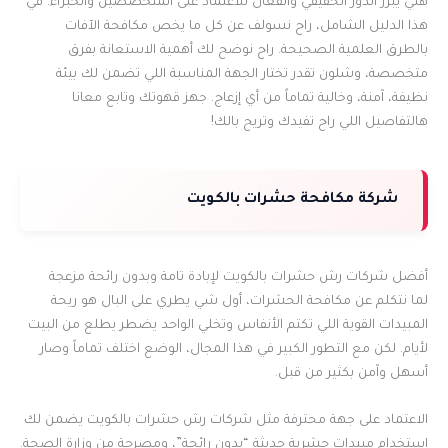
هني يبرز الدور الحقيقي والفعال للاعتماد على المتخصصين والخبراء. في
هذا الدليل الشامل، راح نسولف عن كل ما يخص مكافحة الآفات
بالطرق العلمية الصحيحة. راح نوضح لك أهمية الاستعانة بفرق
متخصصة، وشلون تقدر تختار الجهة المناسبة اللي تضمن لك بيئة
نظيفة، آمنة، وخالية تماماً من أي إزعاج. جهز قهوتك وتابع معانا
هالتفاصيل اللي راح تفيدك وتريح بالك!
شركة مكافحة حشرات بالكويت
أفضل شركات رش حشرات بالكويت لإبادة تامة وبدون رائحة مزعجة
لما نتكلم عن مكافحة الحشرات، أول شي يطري على البال هو ريحة
المبيدات القوية اللي تكتم الأنفاس وتخلي الواحد يضطر يطلع من البيت
لأيام. لكن مع التطور الكبير في هذا المجال، الوضع اختلف تماماً وصار
أسهل وآمن بكثير من قبل.
الاعتماد على جهة محترفة مثل شركات رش حشرات بالكويت يضمن لك
استخدام مبيدات حشرية حديثة “بدون رائحة”، ومصرحة من وزارة الصحة.