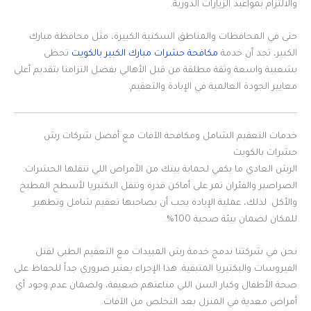
والالتزام بمواعيد الزيارات الدورية.
حتى في المحافظات والمناطق السكنية الكبيرة، مثل محافظة مبارك
الكبير، تجد أن خدمة
مكافحة حشرات مبارك الكبير بالكويت
تحظى
بشعبية واسعة وثقة مطلقة من قبل الأهالي بفضل التزامنا بتقديم أعلى
معايير الجودة العالمية في الإبادة والتعقيم.
خدمات التعقيم الشامل ومكافحة الآفات مع أفضل شركات رش
حشرات بالكويت
الرش العادي ما يكفي لحماية بيتك من الأمراض اللي تنقلها الحشرات.
الصراصير والفئران تمر على أماكن قذرة وتنقل البكتيريا لأسطح المطبخ
والأكل. لذلك، عملية الإبادة يجب أن يصاحبها تعقيم شامل وتطهير
للمكان لضمان بيئة صحية 100%.
نحن في شركتنا ندمج خدمة رش المبيدات مع التعقيم الطبي لقتل
الفيروسات والبكتيريا المتبقية. هذا الإجراء يعتبر ضروري جداً للحفاظ على
صحة الأطفال وكبار السن اللي مناعتهم ضعيفة، ولضمان عدم وجود أي
أمراض معدية في المنزل بعد التخلص من الآفات.