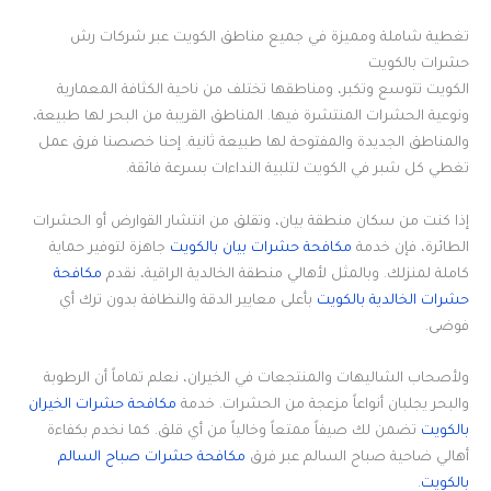
تغطية شاملة ومميزة في جميع مناطق الكويت عبر شركات رش
حشرات بالكويت
الكويت تتوسع وتكبر، ومناطقها تختلف من ناحية الكثافة المعمارية
ونوعية الحشرات المنتشرة فيها. المناطق القريبة من البحر لها طبيعة،
والمناطق الجديدة والمفتوحة لها طبيعة ثانية. إحنا خصصنا فرق عمل
تغطي كل شبر في الكويت لتلبية النداءات بسرعة فائقة.
إذا كنت من سكان منطقة بيان، وتقلق من انتشار القوارض أو الحشرات
الطائرة، فإن خدمة
مكافحة حشرات بيان بالكويت
جاهزة لتوفير حماية
كاملة لمنزلك. وبالمثل لأهالي منطقة الخالدية الراقية، نقدم
مكافحة
حشرات الخالدية بالكويت
بأعلى معايير الدقة والنظافة بدون ترك أي
فوضى.
ولأصحاب الشاليهات والمنتجعات في الخيران، نعلم تماماً أن الرطوبة
والبحر يجلبان أنواعاً مزعجة من الحشرات. خدمة
مكافحة حشرات الخيران
بالكويت
تضمن لك صيفاً ممتعاً وخالياً من أي قلق. كما نخدم بكفاءة
أهالي ضاحية صباح السالم عبر فرق
مكافحة حشرات صباح السالم
بالكويت
.