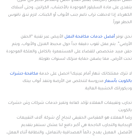
النمل الأبيض (الأرضة) يعتبر العدو الخفي والمدمر الأكبر لأي منزل!
يتغذى على مادة السليلوز الموجودة بالأخشاب، الكراتين، وحتى أسلاك
الكهرباء. إذا لاحظت تراب ناعم جنب الأبواب أو الكبتات، لازم تدق ناقوس
الخطر فوراً.
نحن نوفر
أفضل خدمات مكافحة النمل
الأبيض عبر تقنية “الحقن
الأرضي”. يتم عمل ثقوب دقيقة جداً حول محيط المنزل والأبواب، ويتم
حقن مبيد متخصص للقضاء على المستعمرة بالكامل والملكة الموجودة
تحت الأرض، مما يضمن حماية منزلك لسنوات طويلة.
لا تترك ممتلكاتك تنهار أمام عينيك! احصل على خدمة
مكافحة حشرات
بالكويت بأسعار
مدروسة لتتخلص من الأرضة وتنقذ أبواب بيتك
وديكوراتك الخشبية الغالية.
تجارب وتقييمات العملاء تؤكد كفاءة وتميز خدمات شركات رش حشرات
بالكويت
رضا العملاء هو المقياس الحقيقي لنجاح أي شركة. آلاف التقييمات
الإيجابية والتجارب الناجحة هي أكبر دافع لنا عشان نستمر بتقديم
الأفضل. العميل يمدح دائماً المصداقية بالتعامل، والنظافة أثناء العمل،